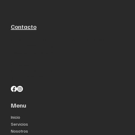
Contacto
Calle Hípica, esq. Calle 10, No. 7, Brisas del Este,
Santo Domingo Este,
República Dominicana.
info@akuha.com.do
Whatsapp: 8092834890
Tel 809.289.4890
Menu
Inicio
Servicios
Nosotros