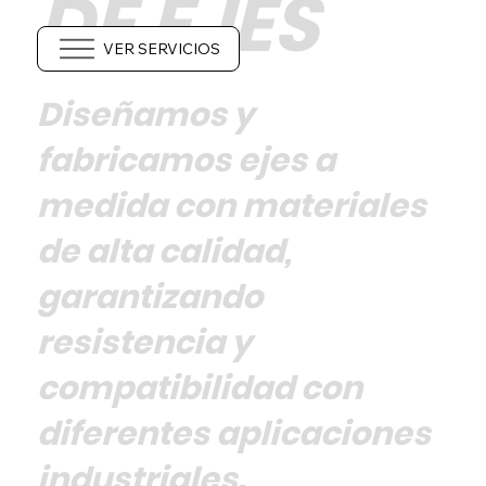
DE EJES
Servicio
Servicio
Todos los Servicios
VER SERVICIOS
Anterior
Siguiente
Diseñamos y
fabricamos ejes a
medida con materiales
de alta calidad,
garantizando
resistencia y
compatibilidad con
diferentes aplicaciones
industriales.