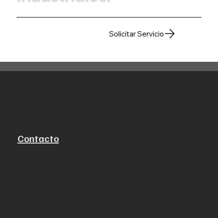
Solicitar Servicio
Contacto
Calle Hípica, esq. Calle 10, No. 7, Brisas del Este,
Santo Domingo Este,
República Dominicana.
info@akuha.com.do
Whatsapp: 8092834890