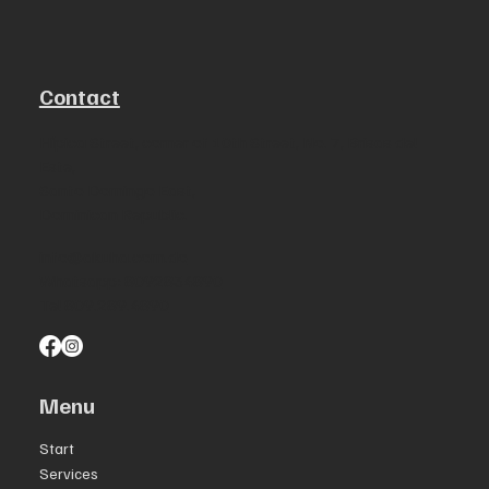
Contact
Hípica Street, corner of 10th Street, No. 7, Brisas del
Este,
Santo Domingo East,
Dominican Republic.
info@akuha.com.do
Whatsapp: 8092834890
Tel 809.289.4890
Menu
Start
Services