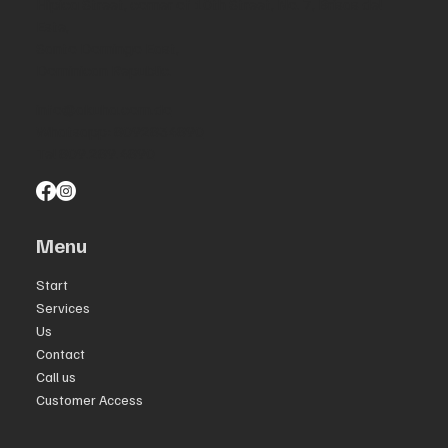
Hípica Street, corner of 10th Street, No. 7, Brisas del
Este,
Santo Domingo East,
Dominican Republic.
info@akuha.com.do
Whatsapp: 8092834890
Tel 809.289.4890
Menu
Start
Services
Us
Contact
Call us
Customer Access