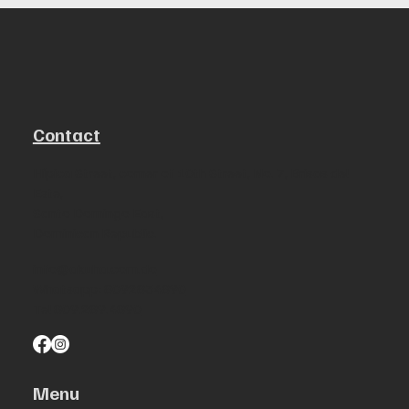
Contact
Hípica Street, corner of 10th Street, No. 7, Brisas del
Este,
Santo Domingo East,
Dominican Republic.
info@akuha.com.do
Whatsapp: 8092834890
Tel 809.289.4890
Menu